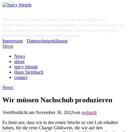
Wir machen frischen Glühwein. Mit der ursprünglichen
Zubereitungsmethode und ausgewählten Zutaten schaffen wir ein
echtes intensives Geschmackserlebnis. Das ist unser Anspruch.
Guten Glühwein trinkt man mit Freunden
Impressum
•
Datenschutzerklärung
Menü
News
about
spicy friends
Haus Steinbach
contact
News
Wir müssen Nachschub produzieren
Veröffentlicht am
November 30, 2022
von
gerhardt
Es freut uns, dass wir in der ersten Woche so viel Lob erhalten
haben, für die erste Charge Glühwein, die wir auf den