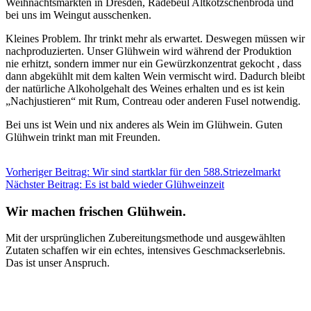
Weihnachtsmärkten in Dresden, Radebeul Altkötzschenbroda und
bei uns im Weingut ausschenken.
Kleines Problem. Ihr trinkt mehr als erwartet. Deswegen müssen wir
nachproduzierten. Unser Glühwein wird während der Produktion
nie erhitzt, sondern immer nur ein Gewürzkonzentrat gekocht , dass
dann abgekühlt mit dem kalten Wein vermischt wird. Dadurch bleibt
der natürliche Alkoholgehalt des Weines erhalten und es ist kein
„Nachjustieren“ mit Rum, Contreau oder anderen Fusel notwendig.
Bei uns ist Wein und nix anderes als Wein im Glühwein. Guten
Glühwein trinkt man mit Freunden.
Beitragsnavigation
Vorheriger Beitrag:
Wir sind startklar für den 588.Striezelmarkt
Nächster Beitrag:
Es ist bald wieder Glühweinzeit
Wir machen frischen Glühwein.
Mit der ursprünglichen Zubereitungsmethode und ausgewählten
Zutaten schaffen wir ein echtes, intensives Geschmackserlebnis.
Das ist unser Anspruch.